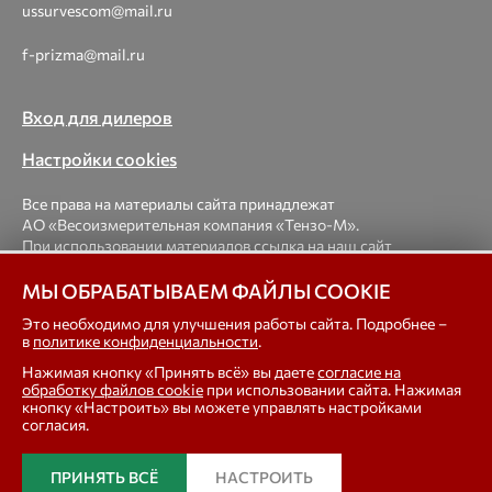
ussurvescom@mail.ru
f-prizma@mail.ru
Вход для дилеров
Настройки cookies
Все права на материалы сайта принадлежат
АО «Весоизмерительная компания «Тензо-М».
При использовании материалов ссылка на наш сайт
обязательна.
МЫ ОБРАБАТЫВАЕМ ФАЙЛЫ COOKIE
© 1998-2026 Весоизмерительная компания «Тензо-М» —
Это необходимо для улучшения работы сайта. Подробнее –
в
политике конфиденциальности
.
платформенные, крановые, вагонные, бункерные,
автомобильные весы, весовые дозаторы для фасовки,
Нажимая кнопку «Принять всё» вы даете
согласие на
тензодатчики
обработку файлов cookie
при использовании сайта. Нажимая
кнопку «Настроить» вы можете управлять настройками
согласия.
In english
ПРИНЯТЬ ВСЁ
НАСТРОИТЬ