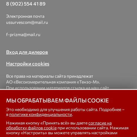
8 (902) 554 41 89
Электронная почта
ussurvescom@mail.ru
f-prizma@mail.ru
Вход для дилеров
Настройки cookies
Все права на материалы сайта принадлежат
АО «Весоизмерительная компания «Тензо-М».
При использовании материалов ссылка на наш сайт
обязательна.
МЫ ОБРАБАТЫВАЕМ ФАЙЛЫ COOKIE
© 1998-2026 Весоизмерительная компания «Тензо-М» —
Это необходимо для улучшения работы сайта. Подробнее –
в
политике конфиденциальности
.
платформенные, крановые, вагонные, бункерные,
автомобильные весы, весовые дозаторы для фасовки,
Нажимая кнопку «Принять всё» вы даете
согласие на
тензодатчики
обработку файлов cookie
при использовании сайта. Нажимая
кнопку «Настроить» вы можете управлять настройками