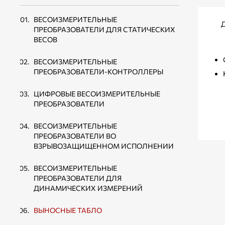
ТЕНЗОДАТЧИКИ ТИПА «SINGLE POINT»
ВЕСОВЫЕ ДОЗАТОРЫ ДЛЯ ФАСОВКИ
ВЕСОИЗМЕРИТЕЛЬНЫЕ
СЫПУЧИХ ПРОДУКТОВ В МЯГКИЕ
Д
ТЕНЗОДАТЧИКИ СЖАТИЯ
ПРЕОБРАЗОВАТЕЛИ ДЛЯ СТАТИЧЕСКИХ
КОНТЕЙНЕРЫ БИГ-БЭГ
МЕМБРАННОГО ТИПА
ВЕСОВ
ВЕСОВЫЕ ДОЗАТОРЫ ДЛЯ ФАСОВКИ В
ТЕНЗОДАТЧИКИ СЖАТИЯ ТИПА
ВЕСОИЗМЕРИТЕЛЬНЫЕ
КАРТОННЫЕ КОРОБКИ
КОЛОННА
ПРЕОБРАЗОВАТЕЛИ-КОНТРОЛЛЕРЫ
КОНВЕЙЕРЫ ЛЕНТОЧНЫЕ
ТЕНЗОДАТЧИКИ РАСТЯЖЕНИЯ-СЖАТИЯ
ЦИФРОВЫЕ ВЕСОИЗМЕРИТЕЛЬНЫЕ
ПЕРЕДВИЖНЫЕ
ПРЕОБРАЗОВАТЕЛИ
ТЕНЗОДАТЧИКИ РАСТЯЖЕНИЯ ДЛЯ
КРАНОВЫХ ВЕСОВ
ВЕСОИЗМЕРИТЕЛЬНЫЕ
ПРЕОБРАЗОВАТЕЛИ ВО
ВЗРЫВОЗАЩИЩЕННОМ ИСПОЛНЕНИИ
ВЕСОИЗМЕРИТЕЛЬНЫЕ
ПРЕОБРАЗОВАТЕЛИ ДЛЯ
ДИНАМИЧЕСКИХ ИЗМЕРЕНИЙ
ВЫНОСНЫЕ ТАБЛО