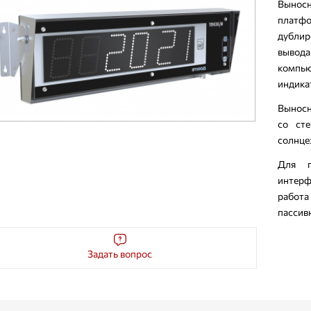
Выносн
платфо
дубли
вывод
компь
индика
Выносн
со ст
солнце
Для п
интерф
работа
пассив
Задать вопрос