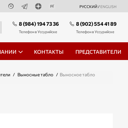
РУССКИЙ /
ENGLISH
8 (984) 194 73 36
8 (902) 554 41 89
Телефон в Уссурийске
Телефон в Уссурийске
ПАНИИ
КОНТАКТЫ
ПРЕДСТАВИТЕЛИ
атели
/
Выносные табло
/
Выносное табло