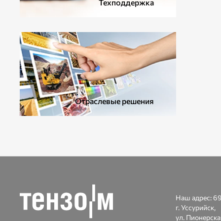
Техподдержка
Отраслевые решения
Наш адрес:
69
г. Уссурийск,
ул. Пионерска